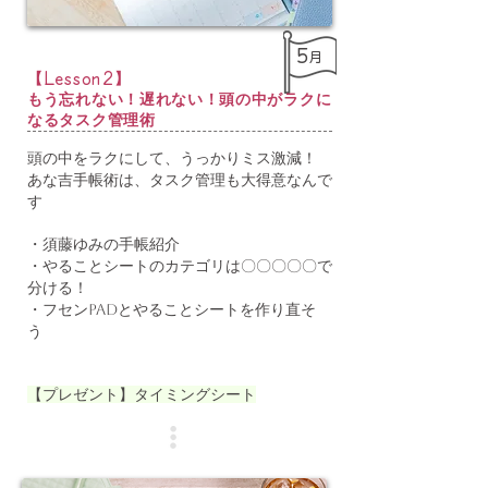
5
月
【
】
Lesson2
もう忘れない！遅れない！頭の中がラクに
なるタスク管理術
頭の中をラクにして、うっかりミス激減！
あな吉手帳術は、タスク管理も大得意なんで
す
・須藤ゆみの手帳紹介
・やることシートのカテゴリは〇〇〇〇〇で
分ける！
・フセンPADとやることシートを作り直そ
う
【プレゼント】タイミングシート