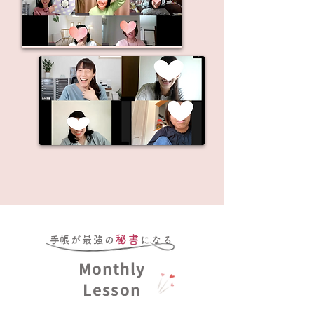
継続コースに参加する
秘書
​手帳が最強の
になる
Monthly
９か月
の
Lesson