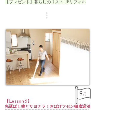
【プレゼント】暮らしのリストUPリフィル
9
月
​【
】
Lesson6
先延ばし癖とサヨナラ！おばけフセン徹底退治
「ずーっと先送りしてるアレ」
「気が重いけどやらなくちゃ…と思ってるア
レ」今度こそ！