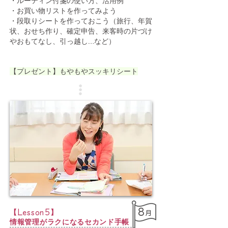
・ルーティン付箋の使い方、活用例
・お買い物リストを作ってみよう
・段取りシートを作っておこう（旅行、年賀
状、おせち作り、確定申告、来客時の片づけ
やおもてなし、引っ越し…など）
【プレゼント】もやもやスッキリシート
8
​【
】
Lesson5
月
情報管理がラクになるセカンド手帳