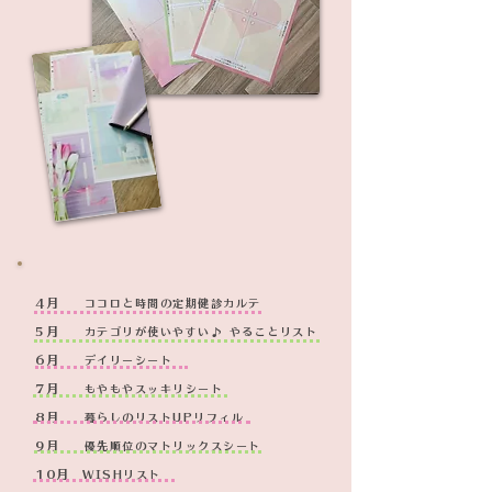
4月
ココロと時間の定期健診カルテ
5月
カテゴリが使いやすい♪ やることリスト
6月
デイリーシート
7月
もやもやスッキリシート
8月
暮らしのリストUPリフィル
9月
優先順位のマトリックスシート
10月
WISHリスト