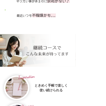
余裕がない！
やりたい事があるのに
不機嫌かも...
最近いつも
継続コース
で
こんな未来
が待ってます
Inspiration
ときめく手帳
で楽しく
使い続けられる
Progress