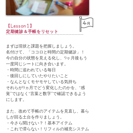
４
月
【
】
Lesson1
定期健診＆手帳をリセット
まずは現状と課題を把握しましょう。
名付けて、「ココロと時間の定期健診」！
今の自分の状態を見える化し、9ヶ月後もう
一度同じシートに向き合います。
・時間に追われている毎日
・後回しにしていたやりたいこと
・なんとなくモヤモヤしている気持ち
それらが9ヵ月でどう変化したのかを、“感
覚”ではなく“言葉と数字”で確認できるよう
にします。
また、改めて手帳のアイテムを見直し、暮ら
しが回る土台を作りましょう。
・今さら聞けない？！基本アイテム
・これで滞らない！リフィルの補充システム