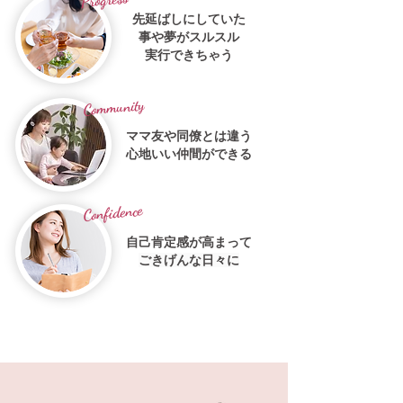
先延ばしにしていた
事や夢がスルスル
実行できちゃう
Community
ママ友や同僚とは違う
心地いい仲間ができる
Confidence
自己肯定感
が高まって
ごきげんな日々に