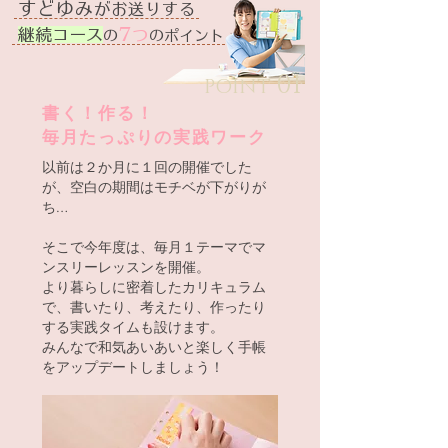
​すどゆみ
がお送りする
7
継続コース
つ
の
のポイント
01
POINT
書く！作る！
毎月たっぷりの実践ワーク
以前は２か月に１回の開催でした
が、空白の期間はモチベが下がりが
ち…
そこで今年度は、毎月１テーマでマ
ンスリーレッスンを開催。
より暮らしに密着したカリキュラム
で、書いたり、考えたり、作ったり
する実践タイムも設けます。
みんなで和気あいあいと楽しく手帳
をアップデートしましょう！